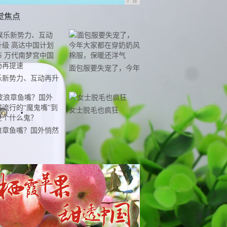
广告
觉焦点
面包服要失宠了，今年
乐新势力、互动再升
大家都在穿奶奶风棉
 高达中国计划发布
服，保暖还洋气
代南梦宫中国市场再
女士脱毛也疯狂
速
浪章鱼嘴？国外悄然
行的“魔鬼嘴”到底是
什么鬼？