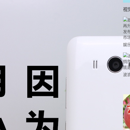
视
娱
级
万
提
波
流
个