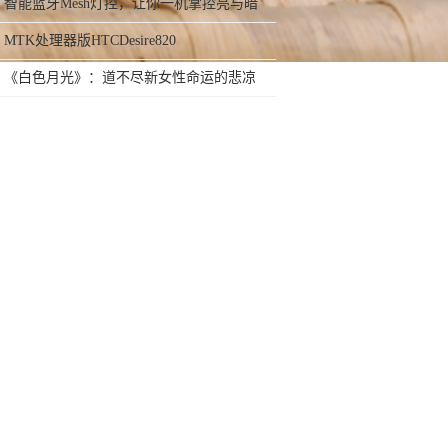
是那个味
智能蓝牙Mesh灯控，让你一机掌控亮与暗
MTK处理器版HTCDesire820
《白色月光》：道不尽新女性命运的悲凉