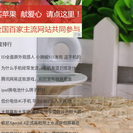
广告
度排行
ID全面屏外观感人 小辣椒S11发布 这手机的
刘海真像iPhone X
为什么手机经常发烫，手机发烫到底是什么
原因？
腾讯网易这些游戏，刚刚宣布放弃氪金
ipad换电池什么牌子的好
低价电信4G手机 华为C8817L入手体验
大屏幕有大享受 喜欢视觉享受就该选超大屏
机型
索尼XperiaL4正式亮相用上水滴屏但屏幕还