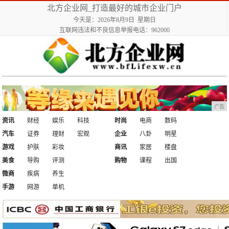
北方企业网_打造最好的城市企业门户
今天是：2026年8月9日 星期日
互联网违法和不良信息举报电话：962000
广告
资讯
财经
娱乐
科技
时尚
电商
数码
汽车
证券
理财
宏观
企业
八卦
明星
游戏
护肤
彩妆
商讯
家居
楼盘
美食
导购
评测
购物
课程
出国
微商
疾病
养生
手游
网游
单机