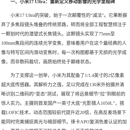
一、小米17 Ultra：重新定义移动影像的光学里程碑
小米17 Ultra的突破，始于一次颠覆性的“减法”。它果断摒
弃了多焦段镜头堆叠的传统思路，转而将全部工程智慧倾注于
一颗划时代的潜望式长焦镜头。这颗镜头实现了75mm至
100mm焦段间的连续光学变焦，意味着用户在这个最经典的人
像与特写区间内滑动变焦时，每一次构图都基于无损的光学成
像，而非数码裁切，画质始终处于巅峰状态。
为了支撑这一创举，小米为其配备了1/1.4英寸的2亿像素
超大底传感器。其解析力之强，足以完成在130米外拍摄并清
晰识别二维码的“变态”测试，展现了将远景细节“拉”到眼前的
惊人实力。主摄则首发国产一英寸大底“光影猎人1050L”，搭
载LOFIC技术，动态范围较前代提升近20倍，在高反差场景下
能同时完美捕捉高光与暗部细节。徕卡APO复消色差认证的加