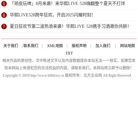
由！
5
「顽皮玩啤」8月来袭！来华熙LIVE·528嗨翻整个夏天不打烊
6
华熙LIVE528跨年狂欢，开启2025闪耀时刻！
7
夏日狂欢节第二波热浪来袭！华熙LIVE·528携手习酒邀你共醉！
关于我们
|
联系我们
|
XML地图
|
版权声明
|
加入我们
|
网站地图
TXT
相关作品的原创性、文中陈述文字以及内容数据庞杂本站无法一一核实，如果您发
现本网站上有侵犯您的合法权益的内容，请联系我们，本网站将立即予以删除！
Copyright © 2019 http://www.bflifexw.cn 版权所有：北方企业网 All Right Reserved.