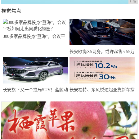
广告
视觉焦点
300多家品牌投身“蓝海”，会议平
板如何走出同质化怪圈？
长安欧尚X5现身，或许起售5.55万
元？年轻人有了新选择
长安旗下又一个搅局SUV！蓝鲸动
长安福特、东风悦达起亚靠新车撑
力180马力，或仅6万预售
起8月天，而长安马自达靠技术