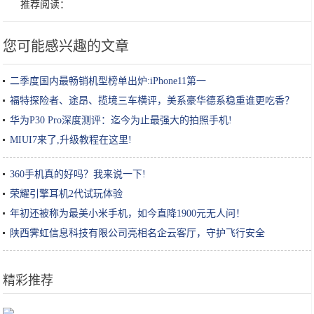
推荐阅读：
您可能感兴趣的文章
二季度国内最畅销机型榜单出炉:iPhone11第一
福特探险者、途昂、揽境三车横评，美系豪华德系稳重谁更吃香？
华为P30 Pro深度测评：迄今为止最强大的拍照手机!
MIUI7来了,升级教程在这里!
360手机真的好吗？我来说一下!
荣耀引擎耳机2代试玩体验
年初还被称为最美小米手机，如今直降1900元无人问！
陕西霁虹信息科技有限公司亮相名企云客厅，守护飞行安全
精彩推荐
大妈把面卷手上，扔油锅里一炸，出锅后5块钱一斤，全卖光。