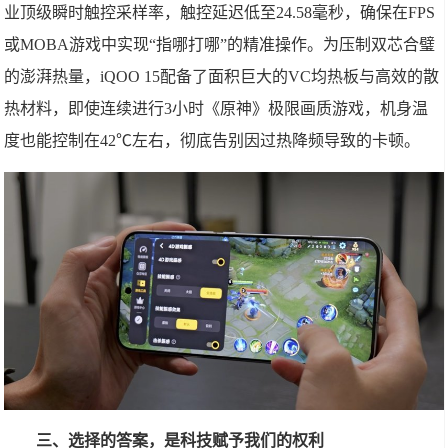
业顶级瞬时触控采样率，触控延迟低至24.58毫秒，确保在FPS
或MOBA游戏中实现“指哪打哪”的精准操作。为压制双芯合璧
的澎湃热量，iQOO 15配备了面积巨大的VC均热板与高效的散
热材料，即使连续进行3小时《原神》极限画质游戏，机身温
度也能控制在42℃左右，彻底告别因过热降频导致的卡顿。
三、选择的答案，是科技赋予我们的权利