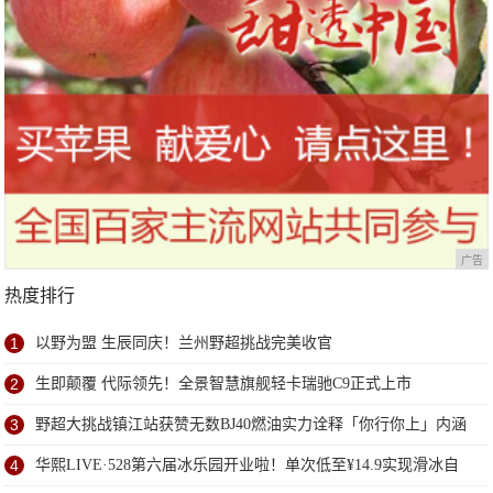
广告
热度排行
1
以野为盟 生辰同庆！兰州野超挑战完美收官
2
生即颠覆 代际领先！全景智慧旗舰轻卡瑞驰C9正式上市
3
野超大挑战镇江站获赞无数BJ40燃油实力诠释「你行你上」内涵
4
华熙LIVE·528第六届冰乐园开业啦！单次低至¥14.9实现滑冰自