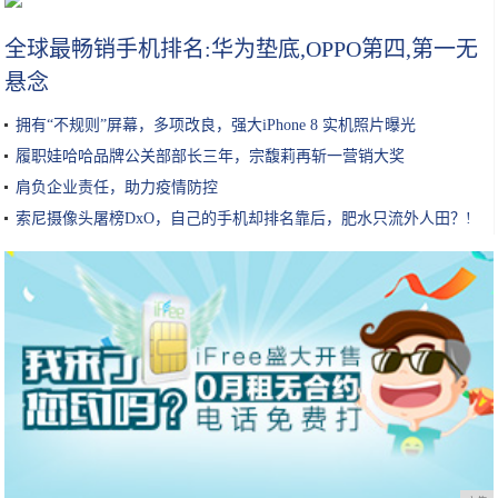
全球最畅销手机排名:华为垫底,OPPO第四,第一无
悬念
拥有“不规则”屏幕，多项改良，强大iPhone 8 实机照片曝光
履职娃哈哈品牌公关部部长三年，宗馥莉再斩一营销大奖
肩负企业责任，助力疫情防控
索尼摄像头屠榜DxO，自己的手机却排名靠后，肥水只流外人田？!