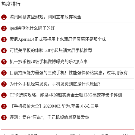
热度排行
1
腾讯网易这些游戏，刚刚宣布放弃氪金
2
ipad换电池什么牌子的好
3
索尼XperiaL4正式亮相用上水滴屏但屏幕还是那个味
4
可媲美平板的体验 5.8寸起热销大屏手机推荐
5
扒一扒乐视超级手机微博曝光的乐2那点事
6
目前拍照能力最强的三款手机！性能强悍价格实惠，过年用很有
面子
7
为什么手机经常发烫，手机发烫到底是什么原因？
1
TF卡选购攻略，能录4K的超实惠金士顿128G高速存储卡评测
2
【手机报价大全】20200403.华为.苹果.小米.三星
3
评测：爱在“原点”，千元机颜值最高最爱你