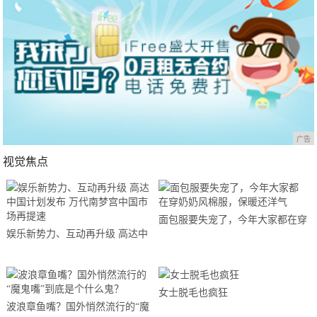
广告
视觉焦点
面包服要失宠了，今年大家都在穿
娱乐新势力、互动再升级 高达中
奶奶风棉服，保暖还洋气
国计划发布 万代南梦宫中国市场
再提速
女士脱毛也疯狂
波浪章鱼嘴？国外悄然流行的“魔