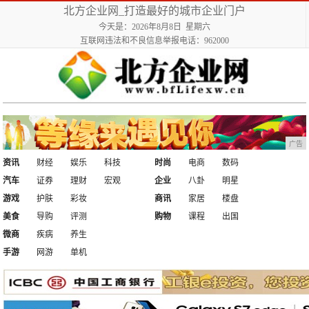
北方企业网_打造最好的城市企业门户
今天是：2026年8月8日 星期六
互联网违法和不良信息举报电话：962000
广告
资讯
财经
娱乐
科技
时尚
电商
数码
汽车
证券
理财
宏观
企业
八卦
明星
游戏
护肤
彩妆
商讯
家居
楼盘
美食
导购
评测
购物
课程
出国
微商
疾病
养生
手游
网游
单机